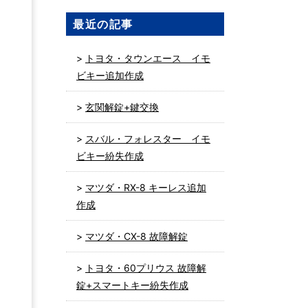
最近の記事
トヨタ・タウンエース イモ
ビキー追加作成
玄関解錠+鍵交換
スバル・フォレスター イモ
ビキー紛失作成
マツダ・RX-8 キーレス追加
作成
っ
マツダ・CX-8 故障解錠
トヨタ・60プリウス 故障解
錠+スマートキー紛失作成