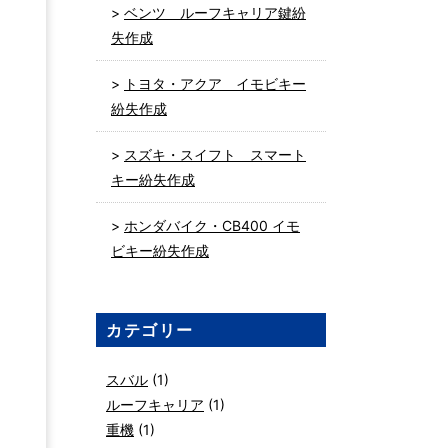
ベンツ ルーフキャリア鍵紛
失作成
トヨタ・アクア イモビキー
紛失作成
スズキ・スイフト スマート
キー紛失作成
ホンダバイク・CB400 イモ
ビキー紛失作成
カテゴリー
スバル
(1)
ルーフキャリア
(1)
カ
重機
(1)