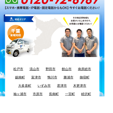
松戸市
流山市
野田市
館山市
南房総市
鋸南町
富津市
鴨川市
勝浦市
御宿町
大多喜町
いずみ市
君津市
木更津市
袖ヶ浦市
市原市
長南町
一宮町
睦沢町
長生村
長柄町
茂原市
白子町
大網白里町
九十九里町
東金市
八街市
千葉市