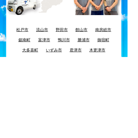
松戸市
流山市
野田市
館山市
南房総市
鋸南町
富津市
鴨川市
勝浦市
御宿町
大多喜町
いずみ市
君津市
木更津市
袖ヶ浦市
市原市
長南町
一宮町
睦沢町
長生村
長柄町
茂原市
白子町
大網白里町
九十九里町
東金市
八街市
千葉市
四街道市
習志野市
酒々井市
富里市
佐倉市
八千代市
浦安市
船橋市
市川市
鎌ケ谷市
白井市
柏市
我孫子市
印西市
栄町
成田市
芝山町
山武市
横芝光町
匝瑳市
多古町
神崎町
香取市
旭市