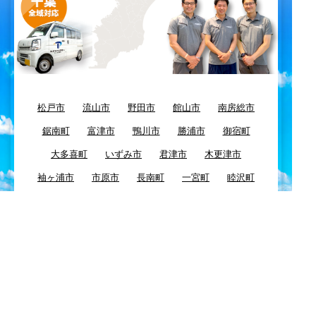
松戸市
流山市
野田市
館山市
南房総市
鋸南町
富津市
鴨川市
勝浦市
御宿町
大多喜町
いずみ市
君津市
木更津市
袖ヶ浦市
市原市
長南町
一宮町
睦沢町
長生村
長柄町
茂原市
白子町
大網白里町
九十九里町
東金市
八街市
千葉市
四街道市
習志野市
酒々井市
富里市
佐倉市
八千代市
浦安市
船橋市
市川市
鎌ケ谷市
白井市
柏市
我孫子市
印西市