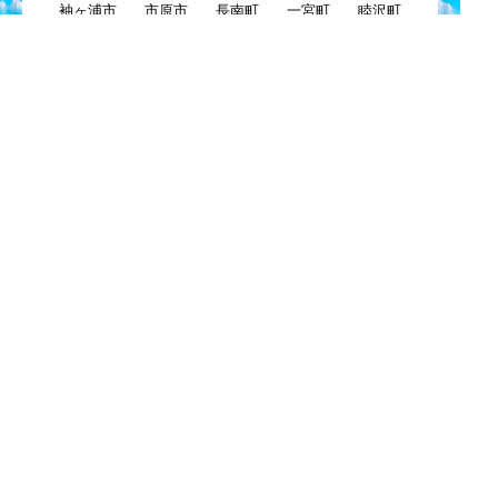
袖ヶ浦市
市原市
長南町
一宮町
睦沢町
長生村
長柄町
茂原市
白子町
大網白里町
九十九里町
東金市
八街市
千葉市
四街道市
習志野市
酒々井市
富里市
佐倉市
八千代市
浦安市
船橋市
市川市
鎌ケ谷市
白井市
柏市
我孫子市
印西市
栄町
成田市
芝山町
山武市
横芝光町
匝瑳市
多古町
神崎町
香取市
旭市
東庄町
銚子市
Copyright© KEYTOP24 All Right Reserved.