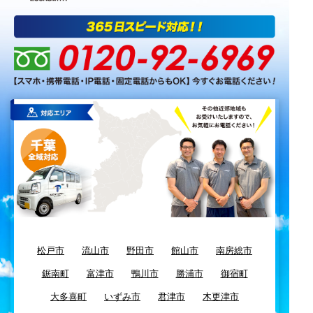
松戸市
流山市
野田市
館山市
南房総市
鋸南町
富津市
鴨川市
勝浦市
御宿町
大多喜町
いずみ市
君津市
木更津市