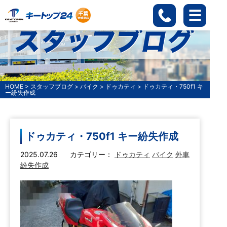
HOME
>
スタッフブログ
>
バイク
>
ドゥカティ
>
ドゥカティ・750f1 キ
ー紛失作成
ドゥカティ・750f1 キー紛失作成
2025.07.26
カテゴリー：
ドゥカティ
バイク
外車
紛失作成