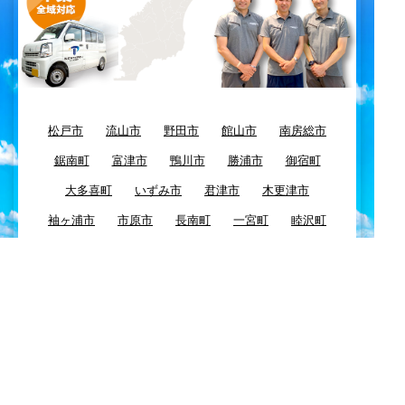
松戸市
流山市
野田市
館山市
南房総市
鋸南町
富津市
鴨川市
勝浦市
御宿町
大多喜町
いずみ市
君津市
木更津市
袖ヶ浦市
市原市
長南町
一宮町
睦沢町
長生村
長柄町
茂原市
白子町
大網白里町
九十九里町
東金市
八街市
千葉市
四街道市
習志野市
酒々井市
富里市
佐倉市
八千代市
浦安市
船橋市
市川市
鎌ケ谷市
白井市
柏市
我孫子市
印西市
栄町
成田市
芝山町
山武市
横芝光町