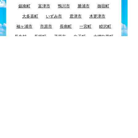
鋸南町
富津市
鴨川市
勝浦市
御宿町
大多喜町
いずみ市
君津市
木更津市
袖ヶ浦市
市原市
長南町
一宮町
睦沢町
長生村
長柄町
茂原市
白子町
大網白里町
九十九里町
東金市
八街市
千葉市
四街道市
習志野市
酒々井市
富里市
佐倉市
八千代市
浦安市
船橋市
市川市
鎌ケ谷市
白井市
柏市
我孫子市
印西市
栄町
成田市
芝山町
山武市
横芝光町
匝瑳市
多古町
神崎町
香取市
旭市
東庄町
銚子市
Copyright© KEYTOP24 All Right Reserved.