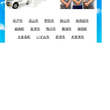
松戸市
流山市
野田市
館山市
南房総市
鋸南町
富津市
鴨川市
勝浦市
御宿町
大多喜町
いずみ市
君津市
木更津市
袖ヶ浦市
市原市
長南町
一宮町
睦沢町
長生村
長柄町
茂原市
白子町
大網白里町
九十九里町
東金市
八街市
千葉市
四街道市
習志野市
酒々井市
富里市
佐倉市
八千代市
浦安市
船橋市
市川市
鎌ケ谷市
白井市
柏市
我孫子市
印西市
栄町
成田市
芝山町
山武市
横芝光町
匝瑳市
多古町
神崎町
香取市
旭市
東庄町
銚子市