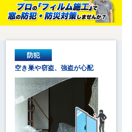
防犯
空き巣や窃盗、強盗が心配