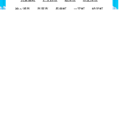
袖ヶ浦市
市原市
長南町
一宮町
睦沢町
長生村
長柄町
茂原市
白子町
大網白里町
九十九里町
東金市
八街市
千葉市
四街道市
習志野市
酒々井市
富里市
佐倉市
八千代市
浦安市
船橋市
市川市
鎌ケ谷市
白井市
柏市
我孫子市
印西市
栄町
成田市
芝山町
山武市
横芝光町
匝瑳市
多古町
神崎町
香取市
旭市
東庄町
銚子市
Copyright© KEYTOP24 All Right Reserved.