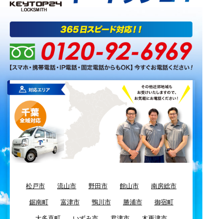
松戸市
流山市
野田市
館山市
南房総市
鋸南町
富津市
鴨川市
勝浦市
御宿町
大多喜町
いずみ市
君津市
木更津市