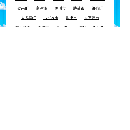
鋸南町
富津市
鴨川市
勝浦市
御宿町
大多喜町
いずみ市
君津市
木更津市
袖ヶ浦市
市原市
長南町
一宮町
睦沢町
長生村
長柄町
茂原市
白子町
大網白里町
九十九里町
東金市
八街市
千葉市
四街道市
習志野市
酒々井市
富里市
佐倉市
八千代市
浦安市
船橋市
市川市
鎌ケ谷市
白井市
柏市
我孫子市
印西市
栄町
成田市
芝山町
山武市
横芝光町
匝瑳市
多古町
神崎町
香取市
旭市
東庄町
銚子市