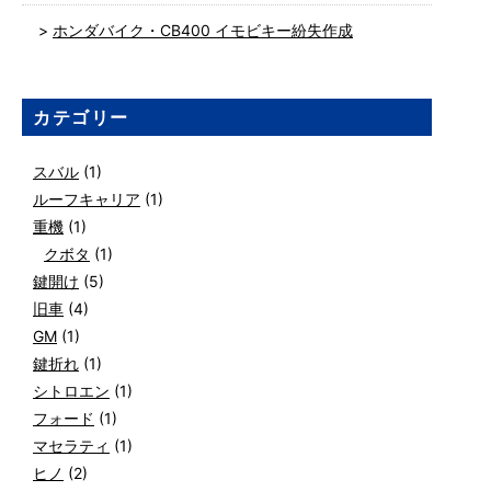
ホンダバイク・CB400 イモビキー紛失作成
カテゴリー
スバル
(1)
ルーフキャリア
(1)
重機
(1)
クボタ
(1)
鍵開け
(5)
旧車
(4)
GM
(1)
鍵折れ
(1)
シトロエン
(1)
フォード
(1)
マセラティ
(1)
ヒノ
(2)