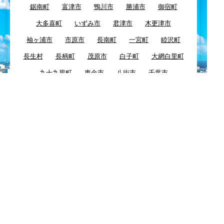
鋸南町
富津市
鴨川市
勝浦市
御宿町
大多喜町
いずみ市
君津市
木更津市
袖ヶ浦市
市原市
長南町
一宮町
睦沢町
長生村
長柄町
茂原市
白子町
大網白里町
九十九里町
東金市
八街市
千葉市
四街道市
習志野市
酒々井市
富里市
佐倉市
八千代市
浦安市
船橋市
市川市
鎌ケ谷市
白井市
柏市
我孫子市
印西市
栄町
成田市
芝山町
山武市
横芝光町
匝瑳市
多古町
神崎町
香取市
旭市
東庄町
銚子市
Copyright© KEYTOP24 All Right Reserved.