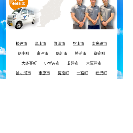
松戸市
流山市
野田市
館山市
南房総市
鋸南町
富津市
鴨川市
勝浦市
御宿町
大多喜町
いずみ市
君津市
木更津市
袖ヶ浦市
市原市
長南町
一宮町
睦沢町
長生村
長柄町
茂原市
白子町
大網白里町
九十九里町
東金市
八街市
千葉市
四街道市
習志野市
酒々井市
富里市
佐倉市
八千代市
浦安市
船橋市
市川市
鎌ケ谷市
白井市
柏市
我孫子市
印西市
栄町
成田市
芝山町
山武市
横芝光町