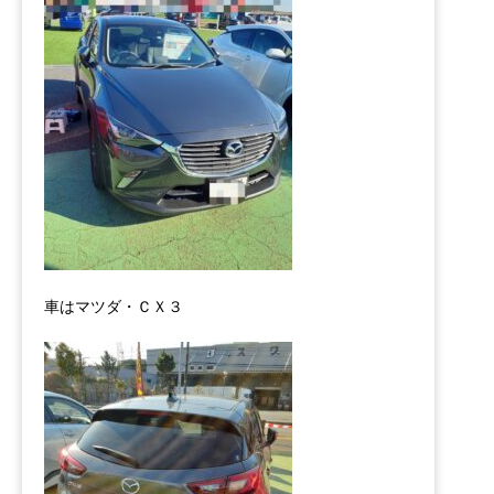
車はマツダ・ＣＸ３