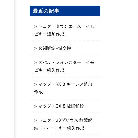
最近の記事
トヨタ・タウンエース イモ
ビキー追加作成
玄関解錠+鍵交換
スバル・フォレスター イモ
ビキー紛失作成
マツダ・RX-8 キーレス追加
。
作成
マツダ・CX-8 故障解錠
トヨタ・60プリウス 故障解
錠+スマートキー紛失作成