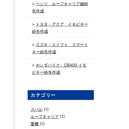
ベンツ ルーフキャリア鍵紛
失作成
トヨタ・アクア イモビキー
紛失作成
スズキ・スイフト スマート
キー紛失作成
ホンダバイク・CB400 イモ
ビキー紛失作成
カテゴリー
スバル
(1)
ルーフキャリア
(1)
重機
(1)