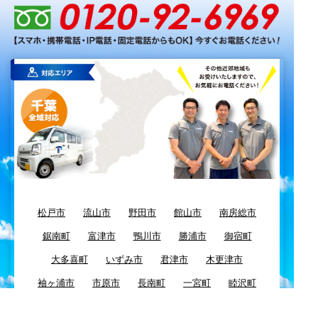
松戸市
流山市
野田市
館山市
南房総市
鋸南町
富津市
鴨川市
勝浦市
御宿町
大多喜町
いずみ市
君津市
木更津市
袖ヶ浦市
市原市
長南町
一宮町
睦沢町
長生村
長柄町
茂原市
白子町
大網白里町