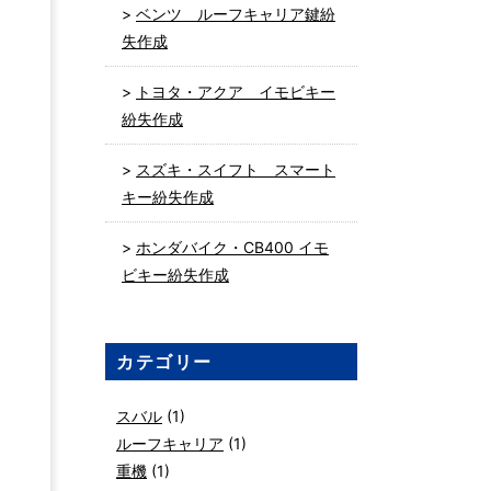
ベンツ ルーフキャリア鍵紛
失作成
トヨタ・アクア イモビキー
紛失作成
スズキ・スイフト スマート
キー紛失作成
ホンダバイク・CB400 イモ
ビキー紛失作成
カテゴリー
スバル
(1)
ルーフキャリア
(1)
重機
(1)