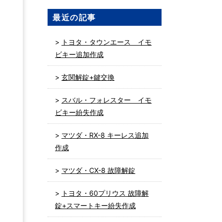
最近の記事
トヨタ・タウンエース イモ
ビキー追加作成
玄関解錠+鍵交換
スバル・フォレスター イモ
ビキー紛失作成
マツダ・RX-8 キーレス追加
作成
マツダ・CX-8 故障解錠
トヨタ・60プリウス 故障解
錠+スマートキー紛失作成