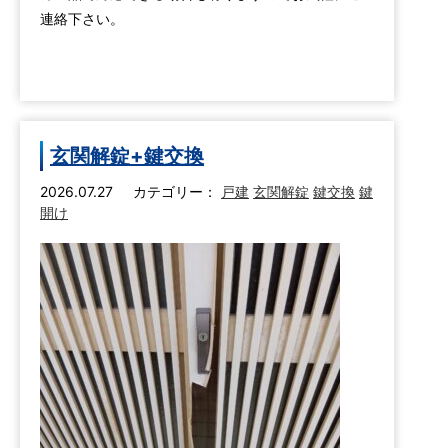
連絡下さい。
玄関解錠+鍵交換
2026.07.27
カテゴリー：
戸建
玄関解錠
鍵交換
鍵
開け